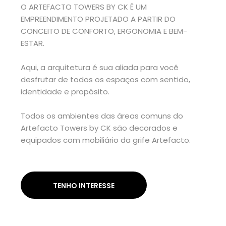
O ARTEFACTO TOWERS BY CK É UM
EMPREENDIMENTO PROJETADO A PARTIR DO
CONCEITO DE CONFORTO, ERGONOMIA E BEM-
ESTAR.
Aqui, a arquitetura é sua aliada para você
desfrutar de todos os espaços com sentido,
identidade e propósito.
Todos os ambientes das áreas comuns do
Artefacto Towers by CK são decorados e
equipados com mobiliário da grife Artefacto.
TENHO INTERESSE