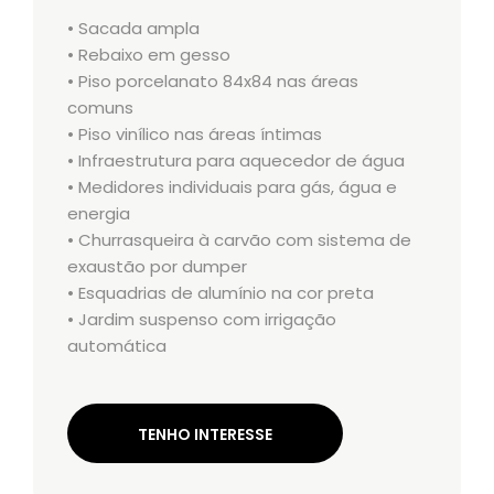
• Sacada ampla
• Rebaixo em gesso
• Piso porcelanato 84x84 nas áreas
comuns
• Piso vinílico nas áreas íntimas
• Infraestrutura para aquecedor de água
• Medidores individuais para gás, água e
energia
• Churrasqueira à carvão com sistema de
exaustão por dumper
• Esquadrias de alumínio na cor preta
• Jardim suspenso com irrigação
automática
TENHO INTERESSE